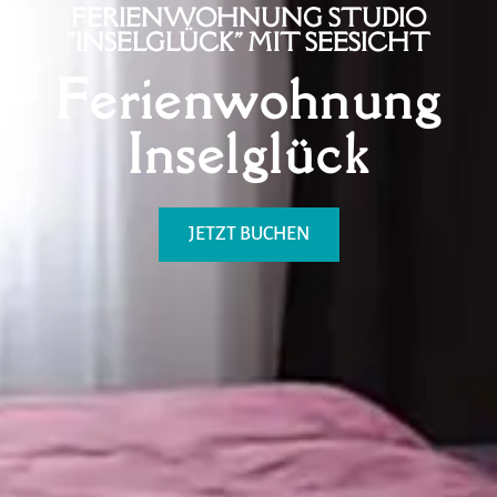
FERIENWOHNUNG STUDIO
"INSELGLÜCK" MIT SEESICHT
Ferienwohnung
Inselglück
JETZT BUCHEN