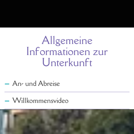
Allgemeine
Einleitung
Informationen zur
Unterkunft
An- und Abreise
Antwort anzeigen
Willkommensvideo
Antwort anzeigen